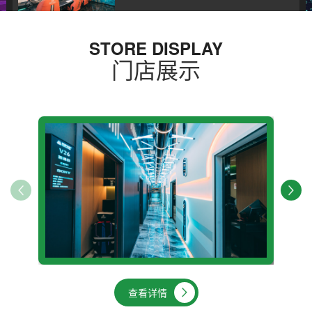
🧐 40℃的西安，我躲进了绿树首创未央里店避暑~
渭南现金奖励 | 无畏契约赏金赛正在报名中！
STORE DISPLAY
...
门店展示
....
开赛，决战商洛王 者之巅！
....
PUBG · 文艺复兴赛 | 欢迎老兵重返战场！
....
绿树电竞勇者绿洲决赛暨百联又一城店开业典礼
查看详情
进店充值可获得入场门票 并参与索尼、罗
技、技嘉外设抽奖活动 及CSGO茄子、