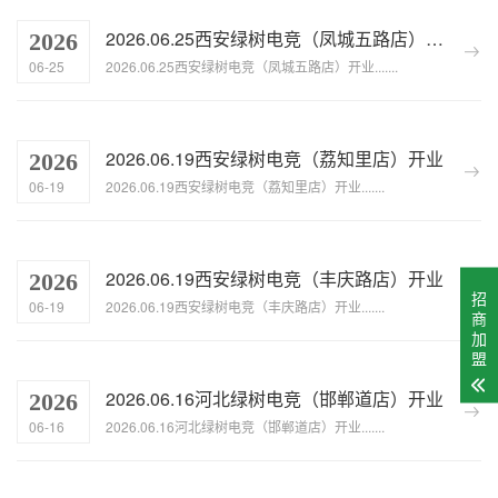
2026.06.25西安绿树电竞（凤城五路店）开业
2026
06-25
2026.06.25西安绿树电竞（凤城五路店）开业.......
2026.06.19西安绿树电竞（荔知里店）开业
2026
06-19
2026.06.19西安绿树电竞（荔知里店）开业.......
2026.06.19西安绿树电竞（丰庆路店）开业
2026
招
06-19
2026.06.19西安绿树电竞（丰庆路店）开业.......
商
加
盟
2026.06.16河北绿树电竞（邯郸道店）开业
2026
06-16
2026.06.16河北绿树电竞（邯郸道店）开业.......