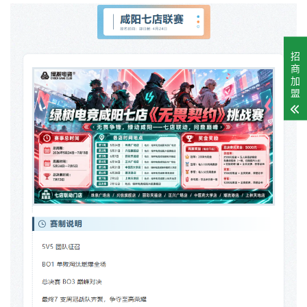
招
商
加
盟