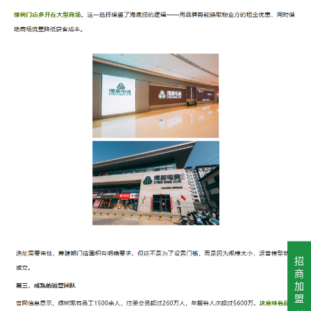
招
商
加
盟