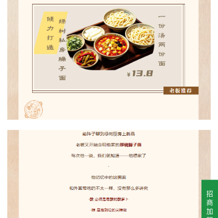
招
商
加