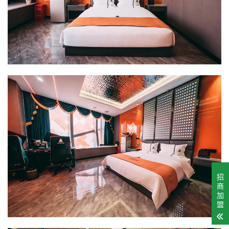
招
商
加
盟