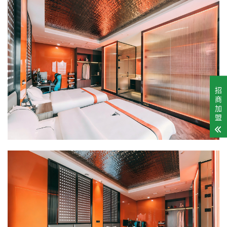
招
商
加
盟