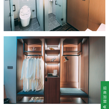
招
商
加
盟