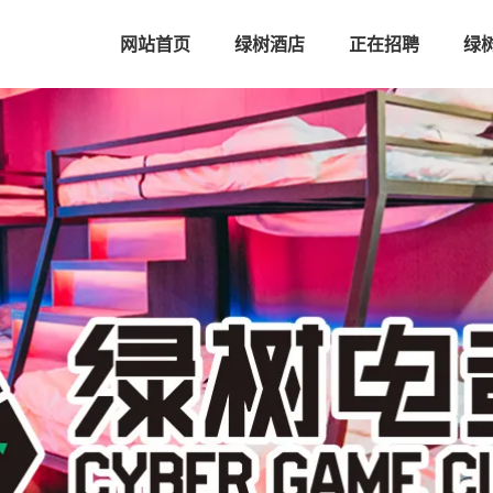
网站首页
绿树酒店
正在招聘
绿