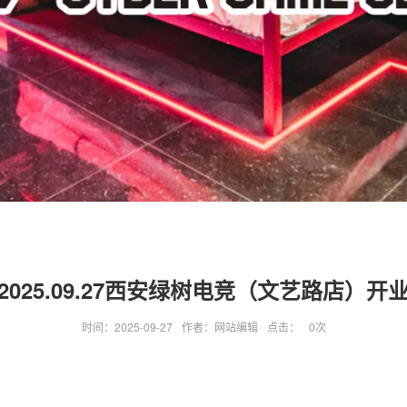
2025.09.27西安绿树电竞（文艺路店）开
时间：2025-09-27
作者：网站编辑
点击：
0
次