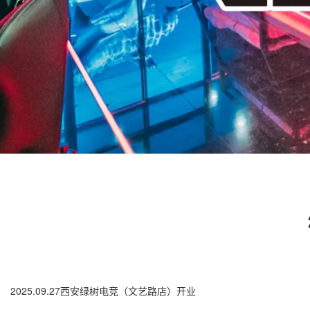
2025.09.27西安绿树电竞（文艺路店）开业