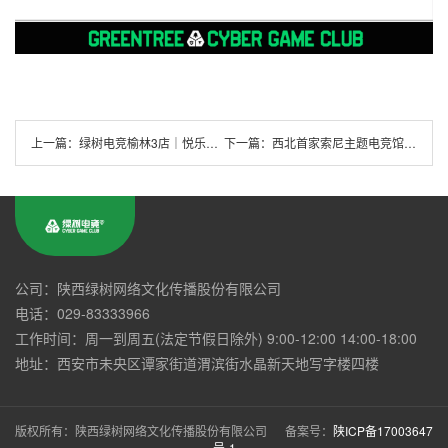
上一篇：
绿树电竞榆林3店｜悦乐广场店正式开业~
下一篇：
西北首家索尼主题电竞馆——绿树电竞(唐延路T11店)耀世而来~
公司：陕西绿树网络文化传播股份有限公司
电话：029-83333966
工作时间：周一到周五(法定节假日除外) 9:00-12:00 14:00-18:00
地址：西安市未央区谭家街道渭滨街水晶新天地写字楼四楼
版权所有：陕西绿树网络文化传播股份有限公司 备案号：
陕ICP备17003647
号-1