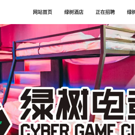
网站首页
绿树酒店
正在招聘
绿