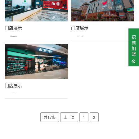
门店展示
门店展示
.......
.......
招
商
加
盟
门店展示
.......
共17条
上一页
1
2